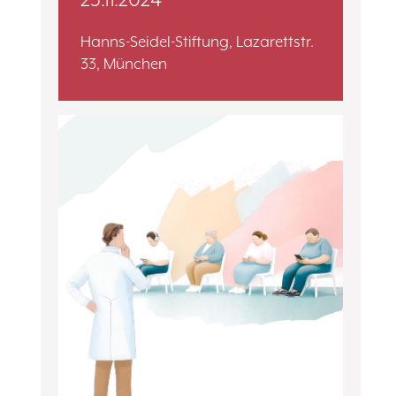
Hanns-Seidel-Stiftung, Lazarettstr.
33, München