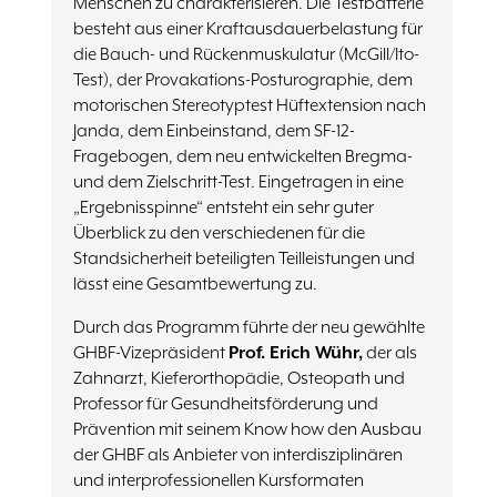
Menschen zu charakterisieren. Die Testbatterie
besteht aus einer Kraftausdauerbelastung für
die Bauch- und Rückenmuskulatur (McGill/Ito-
Test), der Provakations-Posturographie, dem
motorischen Stereotyptest Hüftextension nach
Janda, dem Einbeinstand, dem SF-12-
Fragebogen, dem neu entwickelten Bregma-
und dem Zielschritt-Test. Eingetragen in eine
„Ergebnisspinne“ entsteht ein sehr guter
Überblick zu den verschiedenen für die
Standsicherheit beteiligten Teilleistungen und
lässt eine Gesamtbewertung zu.
Durch das Programm führte der neu gewählte
GHBF-Vizepräsident
Prof. Erich Wühr,
der als
Zahnarzt, Kieferorthopädie, Osteopath und
Professor für Gesundheitsförderung und
Prävention mit seinem Know how den Ausbau
der GHBF als Anbieter von interdisziplinären
und interprofessionellen Kursformaten