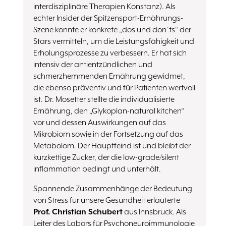
interdisziplinäre Therapien Konstanz). Als
echter Insider der Spitzensport-Ernährungs-
Szene konnte er konkrete „dos und don´ts“ der
Stars vermitteln, um die Leistungsfähigkeit und
Erholungsprozesse zu verbessern. Er hat sich
intensiv der antientzündlichen und
schmerzhemmenden Ernährung gewidmet,
die ebenso präventiv und für Patienten wertvoll
ist. Dr. Mosetter stellte die individualisierte
Ernährung, den „Glykoplan-natural kitchen“
vor und dessen Auswirkungen auf das
Mikrobiom sowie in der Fortsetzung auf das
Metabolom. Der Hauptfeind ist und bleibt der
kurzkettige Zucker, der die low-grade/silent
inflammation bedingt und unterhält.
Spannende Zusammenhänge der Bedeutung
von Stress für unsere Gesundheit erläuterte
Prof. Christian Schubert
aus Innsbruck. Als
Leiter des Labors für Psychoneuroimmunologie